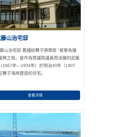
武藤山治宅邸
武藤山治宅邸 舊鐘紡舞子俱樂部 “被譽為鐘
復興之祖，是作為眾議院議員而活躍的武藤
1867年―1934年）於明治40年（1907
在舞子海岸建造的住宅。
查看详情