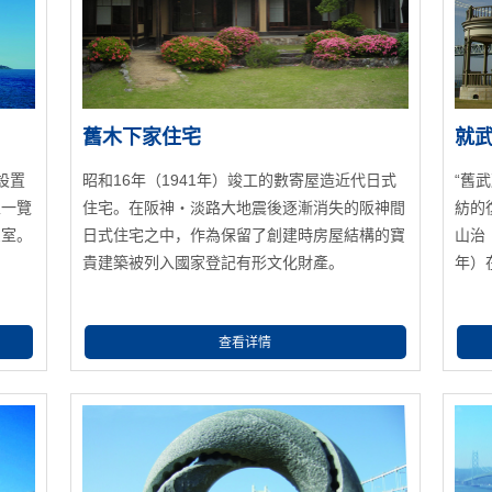
舊木下家住宅
就
設置
昭和16年（1941年）竣工的數寄屋造近代日式
“舊
以一覽
住宅。在阪神・淡路大地震後逐漸消失的阪神間
紡的
息室。
日式住宅之中，作為保留了創建時房屋結構的寶
山治（
貴建築被列入國家登記有形文化財產。
年）
查看详情