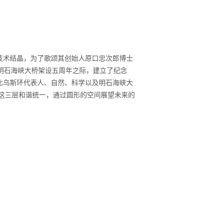
技术结晶，为了歌颂其创始人原口忠次郎博士
在明石海峡大桥架设五周年之际，建立了纪念
比乌斯环代表人、自然、科学以及明石海峡大
 这三层和谐统一，通过圆形的空间展望未来的