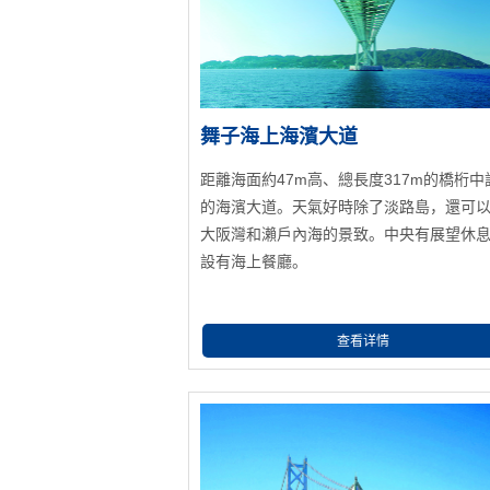
舞子海上海濱大道
距離海面約47m高、總長度317m的橋桁中
的海濱大道。天氣好時除了淡路島，還可
大阪灣和瀨戶內海的景致。中央有展望休
設有海上餐廳。
查看详情