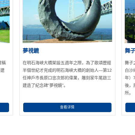
夢視鏡
舞
被稱
在明石海峽大橋架設五週年之際，為了歌頌歷經
舞子
奇建
半個世紀才完成的明石海峽大橋的創始人—第12
白沙
任神戶市長原口忠次郎的偉業，雕刻家牛尾啟三
年）
建造了紀念碑“夢視鏡”。
後，
所。
查看详情